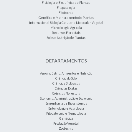
Fisiologia e Bioquímica de Plantas
Fitopatologia
Fitotecnia
Genética e Melhoramento de Plantas
Internacional Biologia Celular e Molecular Vegetal
Microbiologia Agrícola
Recursos Florestais
Solos e Nutrição de Plantas
DEPARTAMENTOS
Agroindústria, Alimentos e Nutrição
Ciência do Solo
Ciências Biológicas
Ciências Exatas
Ciências Florestais
Economia, Administração e Sociologia
Engenharia de Biossistemas
Entomologia e Acarologia
Fitopatologia e Nematologia
Genética
Produção Vegetal
Zootecnia