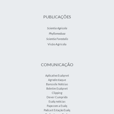
PUBLICAÇÕES
Scientia Agricola
Phyllomedusa
Scientia Forestalis
Visão Agrícola
COMUNICAÇÃO
Aplicativo Esalqnet
Agrodestaque
Banco de Notícias
Boletim Esalqnet
Clipping
Dever Cumprido
Esalq notícias
Papo com a Esalq
Podcast Estação Esalq