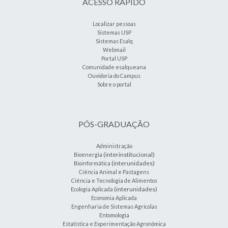
ACESSO RÁPIDO
Localizar pessoas
Sistemas USP
Sistemas Esalq
Webmail
Portal USP
Comunidade esalqueana
Ouvidoria do Campus
Sobre o portal
PÓS-GRADUAÇÃO
Administração
(interinstitucional)
Bioenergia
(interunidades)
Bioinformática
Ciência Animal e Pastagens
Ciência e Tecnologia de Alimentos
(interunidades)
Ecologia Aplicada
Economia Aplicada
Engenharia de Sistemas Agrícolas
Entomologia
Estatística e Experimentação Agronômica