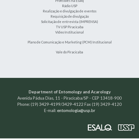
Profissões na Esalq
Rádio USP
Realização e divulgação de eventos
Requisição de divulgação
Solicitação de entrevista (IMPRENSA)
TV USP Piracicaba
Vídeo Institucional
Plano de Comunicação e Marketing (PCM) Institucional
Vale do Piracicaba
Department of Entomology and Acarology
Avenida Pádua Dias, 11 - Piracicaba/SP - CEP 13418-900
3429-4199/3429-4122
Phone: (19)
Fax (19) 3429-4120
E-mail:
entomologia@usp.br