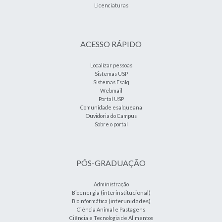
Licenciaturas
ACESSO RÁPIDO
Localizar pessoas
Sistemas USP
Sistemas Esalq
Webmail
Portal USP
Comunidade esalqueana
Ouvidoria do Campus
Sobre o portal
PÓS-GRADUAÇÃO
Administração
(interinstitucional)
Bioenergia
(interunidades)
Bioinformática
Ciência Animal e Pastagens
Ciência e Tecnologia de Alimentos