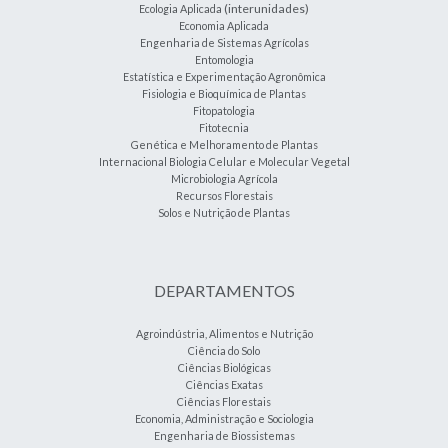
(interunidades)
Ecologia Aplicada
Economia Aplicada
Engenharia de Sistemas Agrícolas
Entomologia
Estatística e Experimentação Agronômica
Fisiologia e Bioquímica de Plantas
Fitopatologia
Fitotecnia
Genética e Melhoramento de Plantas
Internacional Biologia Celular e Molecular Vegetal
Microbiologia Agrícola
Recursos Florestais
Solos e Nutrição de Plantas
DEPARTAMENTOS
Agroindústria, Alimentos e Nutrição
Ciência do Solo
Ciências Biológicas
Ciências Exatas
Ciências Florestais
Economia, Administração e Sociologia
Engenharia de Biossistemas