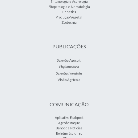
Entomologia e Acarologia
Fitopatologia e Nematologia
Genética
Produção Vegetal
Zootecnia
PUBLICAÇÕES
Scientia Agricola
Phyllomedusa
Scientia Forestalis
Visão Agrícola
COMUNICAÇÃO
Aplicativo Esalqnet
Agrodestaque
Banco de Notícias
Boletim Esalqnet