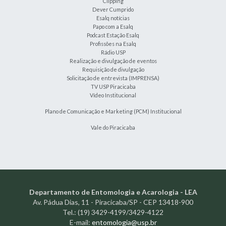
Clipping
Dever Cumprido
Esalq notícias
Papo com a Esalq
Podcast Estação Esalq
Profissões na Esalq
Rádio USP
Realização e divulgação de eventos
Requisição de divulgação
Solicitação de entrevista (IMPRENSA)
TV USP Piracicaba
Vídeo Institucional
Plano de Comunicação e Marketing (PCM) Institucional
Vale do Piracicaba
Departamento de Entomologia e Acarologia - LEA
Av. Pádua Dias, 11 - Piracicaba/SP - CEP 13418-900
Tel.: (19) 3429-4199/3429-4122
E-mail:
entomologia@usp.br